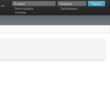
en
Регистрација
Заборавена
лозинка