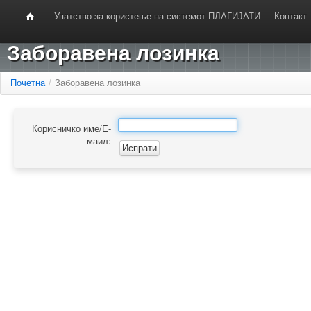
Упатство за користење на системот ПЛАГИЈАТИ
Контакт
Заборавена лозинка
Почетна
/
Заборавена лозинка
Корисничко име/Е-
маил: