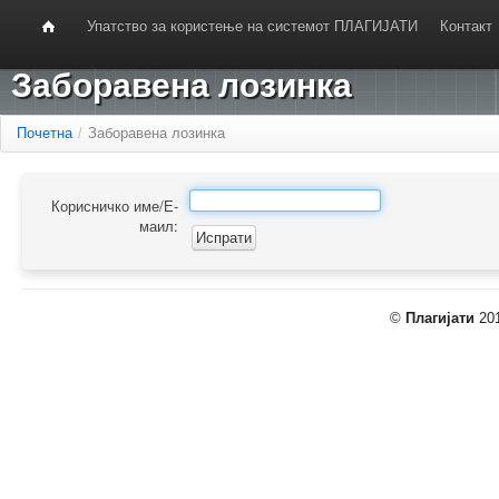
Упатство за користење на системот ПЛАГИЈАТИ
Контакт
Заборавена лозинка
Почетна
/
Заборавена лозинка
Корисничко име/Е-
маил:
©
Плагијати
201