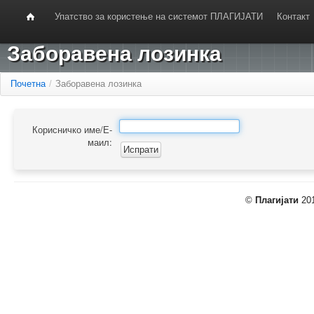
Упатство за користење на системот ПЛАГИЈАТИ
Контакт
Заборавена лозинка
Почетна
/
Заборавена лозинка
Корисничко име/Е-
маил:
©
Плагијати
201