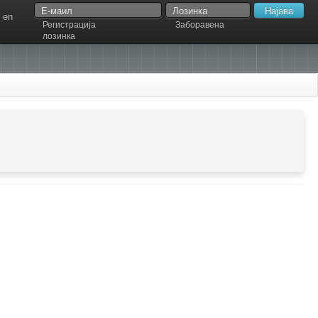
en
Регистрација
Заборавена
лозинка