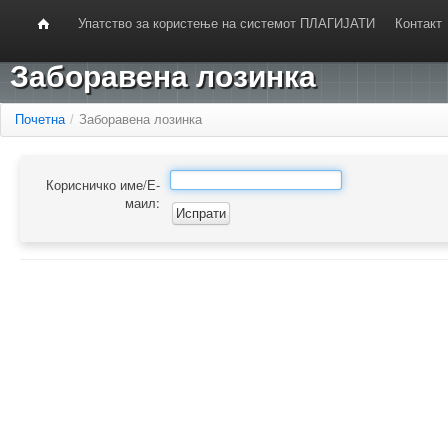
Упатство за користење на системот ПЛАГИЈАТИ
Контакт
Заборавена лозинка
Почетна
/
Заборавена лозинка
Корисничко име/Е-
маил: