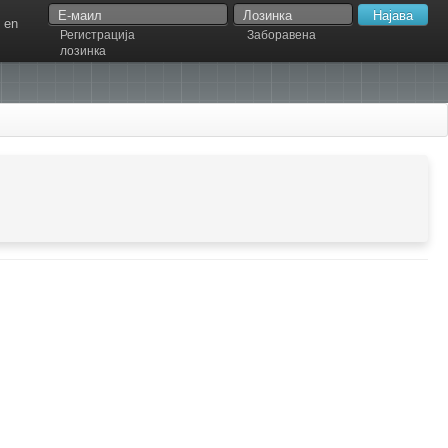
en
Регистрација
Заборавена
лозинка