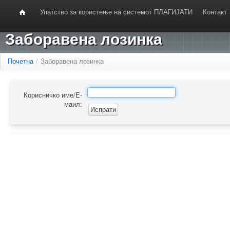
Упатство за користење на системот ПЛАГИЈАТИ
Контакт
Заборавена лозинка
Почетна
/
Заборавена лозинка
Корисничко име/Е-
маил: