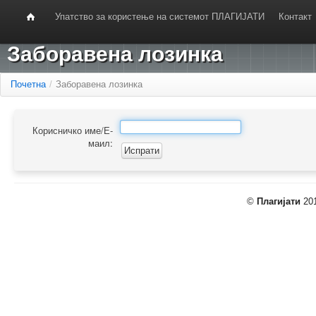
Упатство за користење на системот ПЛАГИЈАТИ
Контакт
Заборавена лозинка
Почетна
/
Заборавена лозинка
Корисничко име/Е-
маил:
©
Плагијати
201