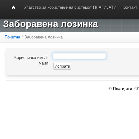
Упатство за користење на системот ПЛАГИЈАТИ
Контакт
Заборавена лозинка
Почетна
/
Заборавена лозинка
Корисничко име/Е-
маил:
©
Плагијати
201