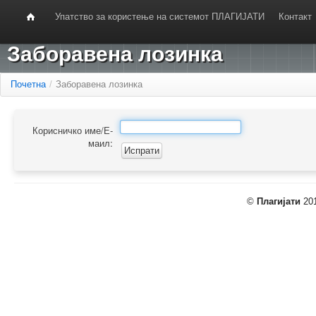
Упатство за користење на системот ПЛАГИЈАТИ
Контакт
Заборавена лозинка
Почетна
/
Заборавена лозинка
Корисничко име/Е-
маил:
©
Плагијати
201