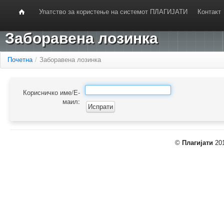
Упатство за користење на системот ПЛАГИЈАТИ
Контакт
Заборавена лозинка
Почетна
/
Заборавена лозинка
Корисничко име/Е-
маил:
©
Плагијати
201