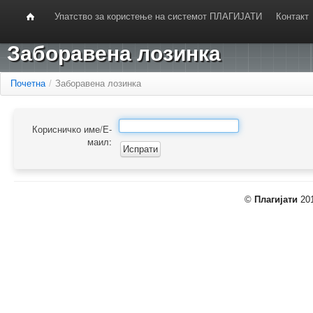
Упатство за користење на системот ПЛАГИЈАТИ
Контакт
Заборавена лозинка
Почетна
/
Заборавена лозинка
Корисничко име/Е-
маил:
©
Плагијати
201