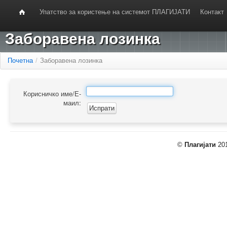
Упатство за користење на системот ПЛАГИЈАТИ
Контакт
Заборавена лозинка
Почетна
/
Заборавена лозинка
Корисничко име/Е-
маил:
©
Плагијати
201