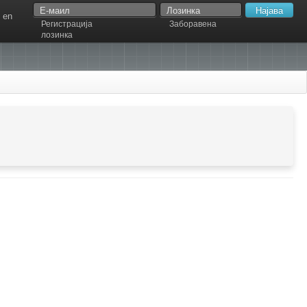
en
Регистрација
Заборавена
лозинка