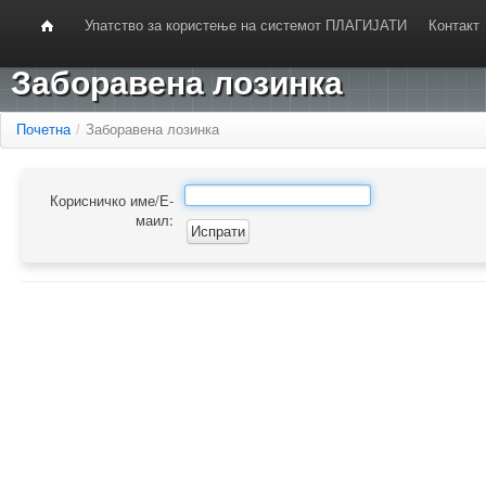
Упатство за користење на системот ПЛАГИЈАТИ
Контакт
Заборавена лозинка
Почетна
/
Заборавена лозинка
Корисничко име/Е-
маил: