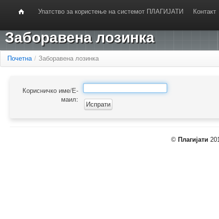
Упатство за користење на системот ПЛАГИЈАТИ
Контакт
Заборавена лозинка
Почетна
/
Заборавена лозинка
Корисничко име/Е-
маил:
©
Плагијати
201