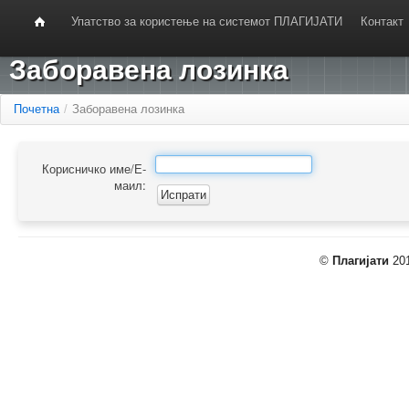
Упатство за користење на системот ПЛАГИЈАТИ
Контакт
Заборавена лозинка
Почетна
/
Заборавена лозинка
Корисничко име/Е-
маил:
©
Плагијати
201