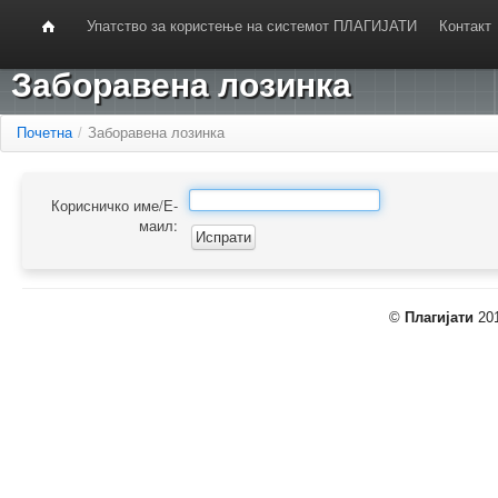
Упатство за користење на системот ПЛАГИЈАТИ
Контакт
Заборавена лозинка
Почетна
/
Заборавена лозинка
Корисничко име/Е-
маил:
©
Плагијати
201