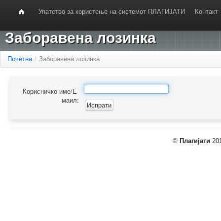
Упатство за користење на системот ПЛАГИЈАТИ
Контакт
Заборавена лозинка
Почетна
/
Заборавена лозинка
Корисничко име/Е-
маил:
©
Плагијати
201