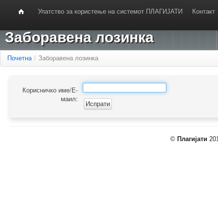
Упатство за користење на системот ПЛАГИЈАТИ
Контакт
Заборавена лозинка
Почетна
/
Заборавена лозинка
Корисничко име/Е-
маил:
©
Плагијати
201