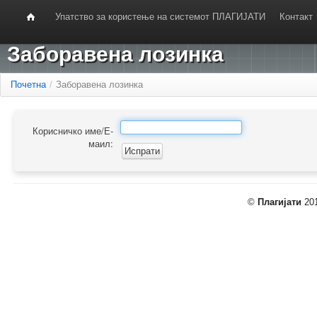
Упатство за користење на системот ПЛАГИЈАТИ
Контакт
Заборавена лозинка
Почетна
/
Заборавена лозинка
Корисничко име/Е-
маил:
©
Плагијати
201