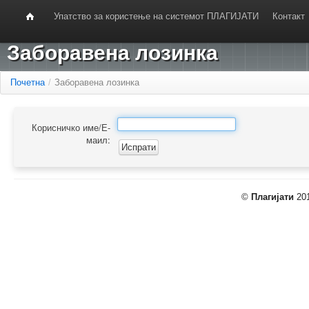
Упатство за користење на системот ПЛАГИЈАТИ
Контакт
Заборавена лозинка
Почетна
/
Заборавена лозинка
Корисничко име/Е-
маил:
©
Плагијати
201