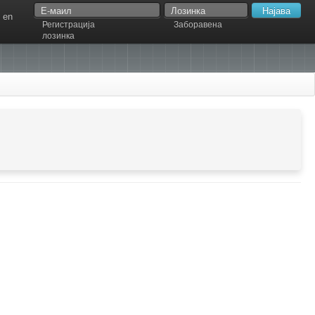
en
Регистрација
Заборавена
лозинка