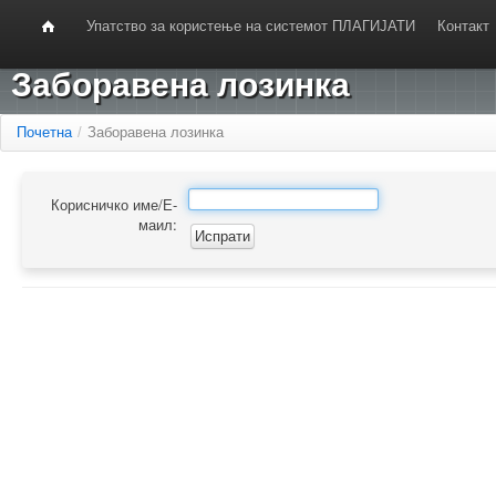
Упатство за користење на системот ПЛАГИЈАТИ
Контакт
Заборавена лозинка
Почетна
/
Заборавена лозинка
Корисничко име/Е-
маил: