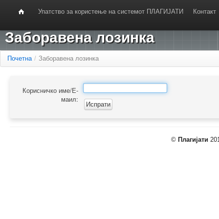
Упатство за користење на системот ПЛАГИЈАТИ
Контакт
Заборавена лозинка
Почетна
/
Заборавена лозинка
Корисничко име/Е-
маил:
©
Плагијати
201