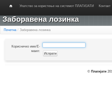
Упатство за користење на системот ПЛАГИЈАТИ
Контакт
Заборавена лозинка
Почетна
/
Заборавена лозинка
Корисничко име/Е-
маил:
©
Плагијати
201