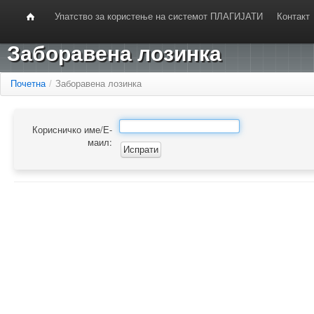
Упатство за користење на системот ПЛАГИЈАТИ
Контакт
Заборавена лозинка
Почетна
/
Заборавена лозинка
Корисничко име/Е-
маил: