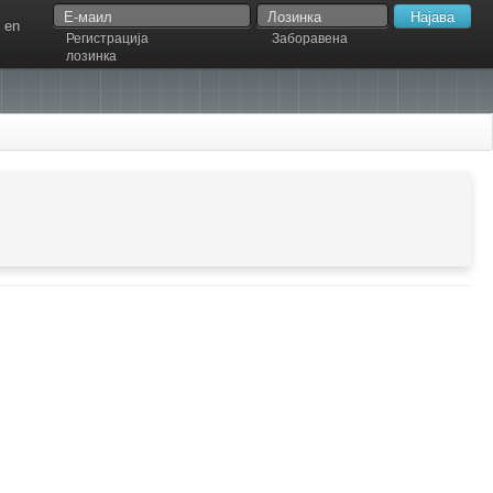
en
Регистрација
Заборавена
лозинка