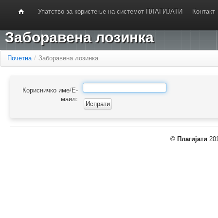
Упатство за користење на системот ПЛАГИЈАТИ
Контакт
Заборавена лозинка
Почетна
/
Заборавена лозинка
Корисничко име/Е-
маил:
©
Плагијати
201