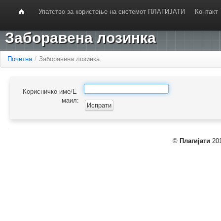
Упатство за користење на системот ПЛАГИЈАТИ
Контакт
Заборавена лозинка
Почетна
/
Заборавена лозинка
Корисничко име/Е-
маил:
©
Плагијати
201