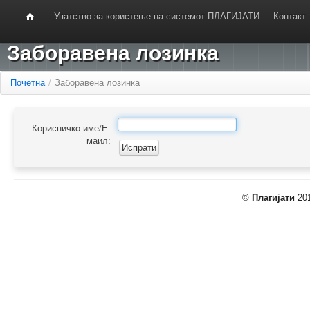
Упатство за користење на системот ПЛАГИЈАТИ
Контакт
Заборавена лозинка
Почетна
/
Заборавена лозинка
Корисничко име/Е-
маил:
©
Плагијати
201