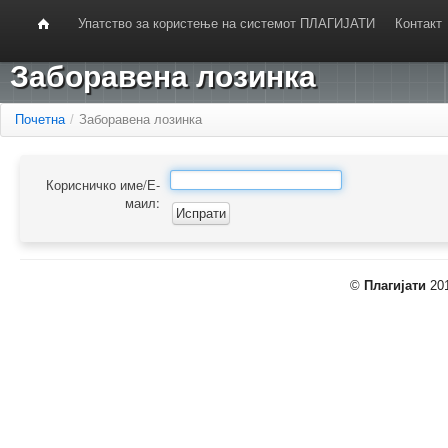
Упатство за користење на системот ПЛАГИЈАТИ
Контакт
Заборавена лозинка
Почетна
/
Заборавена лозинка
Корисничко име/Е-
маил:
©
Плагијати
201