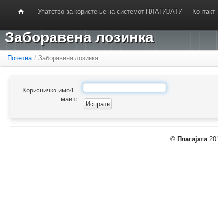
Упатство за користење на системот ПЛАГИЈАТИ
Контакт
Заборавена лозинка
Почетна
/
Заборавена лозинка
Корисничко име/Е-
маил:
©
Плагијати
201