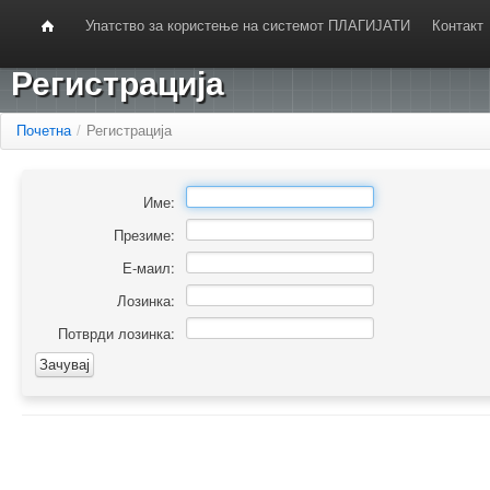
Упатство за користење на системот ПЛАГИЈАТИ
Контакт
Регистрација
Почетна
/
Регистрација
Име:
Презиме:
Е-маил:
Лозинка:
Потврди лозинка: