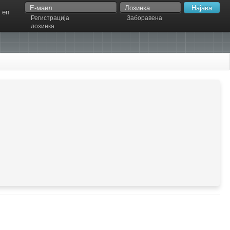
en
Регистрација
Заборавена
лозинка