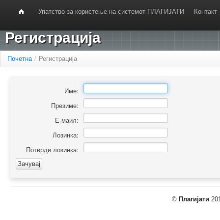
Упатство за користење на системот ПЛАГИЈАТИ
Контакт
Регистрација
Почетна
/
Регистрација
Име:
Презиме:
Е-маил:
Лозинка:
Потврди лозинка:
©
Плагијати
201