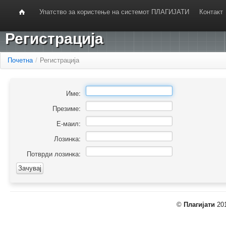
Упатство за користење на системот ПЛАГИЈАТИ
Контакт
Регистрација
Почетна
/
Регистрација
Име:
Презиме:
Е-маил:
Лозинка:
Потврди лозинка:
©
Плагијати
201