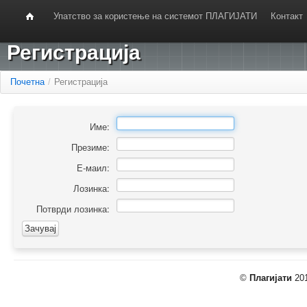
Упатство за користење на системот ПЛАГИЈАТИ
Контакт
Регистрација
Почетна
/
Регистрација
Име:
Презиме:
Е-маил:
Лозинка:
Потврди лозинка:
©
Плагијати
201