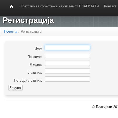
Упатство за користење на системот ПЛАГИЈАТИ
Контакт
Регистрација
Почетна
/
Регистрација
Име:
Презиме:
Е-маил:
Лозинка:
Потврди лозинка:
©
Плагијати
201