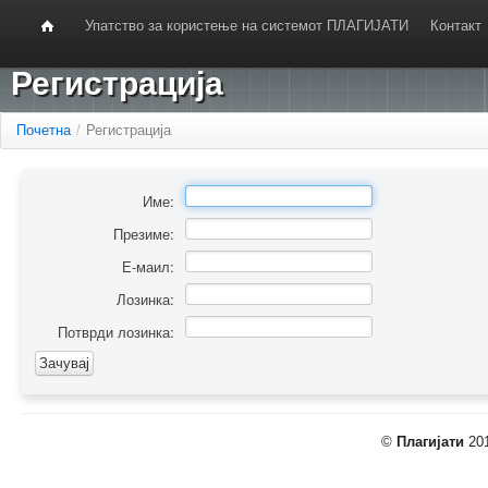
Упатство за користење на системот ПЛАГИЈАТИ
Контакт
Регистрација
Почетна
/
Регистрација
Име:
Презиме:
Е-маил:
Лозинка:
Потврди лозинка:
©
Плагијати
201