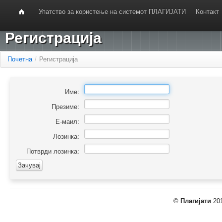
Упатство за користење на системот ПЛАГИЈАТИ
Контакт
Регистрација
Почетна
/
Регистрација
Име:
Презиме:
Е-маил:
Лозинка:
Потврди лозинка:
©
Плагијати
201