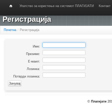
Упатство за користење на системот ПЛАГИЈАТИ
Контакт
Регистрација
Почетна
/
Регистрација
Име:
Презиме:
Е-маил:
Лозинка:
Потврди лозинка:
©
Плагијати
201