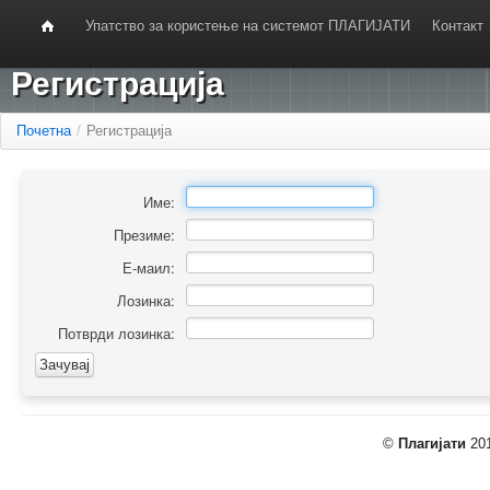
Упатство за користење на системот ПЛАГИЈАТИ
Контакт
Регистрација
Почетна
/
Регистрација
Име:
Презиме:
Е-маил:
Лозинка:
Потврди лозинка:
©
Плагијати
201