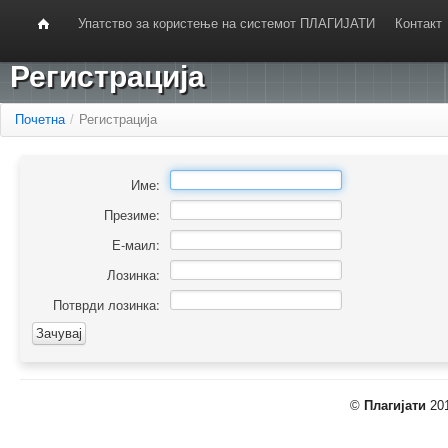
Упатство за користење на системот ПЛАГИЈАТИ
Контакт
Регистрација
Почетна
/
Регистрација
Име:
Презиме:
Е-маил:
Лозинка:
Потврди лозинка:
©
Плагијати
201