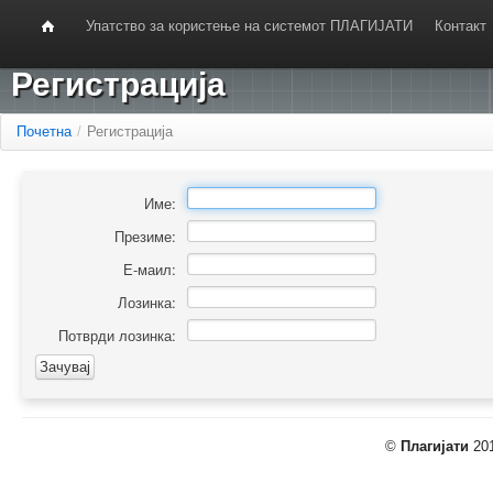
Упатство за користење на системот ПЛАГИЈАТИ
Контакт
Регистрација
Почетна
/
Регистрација
Име:
Презиме:
Е-маил:
Лозинка:
Потврди лозинка:
©
Плагијати
201