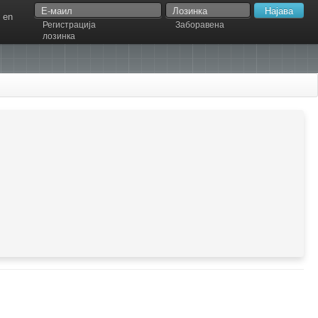
en
Регистрација
Заборавена
лозинка