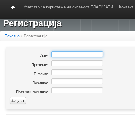
Упатство за користење на системот ПЛАГИЈАТИ
Контакт
Регистрација
Почетна
/
Регистрација
Име:
Презиме:
Е-маил:
Лозинка:
Потврди лозинка: