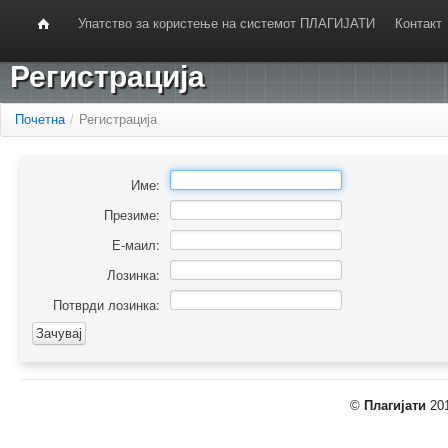
Упатство за користење на системот ПЛАГИЈАТИ
Контакт
Регистрација
Почетна
/
Регистрација
Име:
Презиме:
Е-маил:
Лозинка:
Потврди лозинка:
©
Плагијати
201