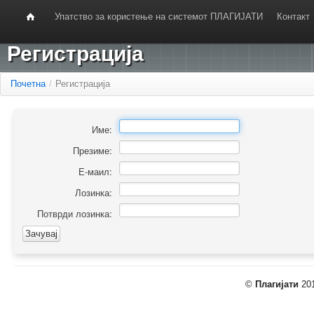
Упатство за користење на системот ПЛАГИЈАТИ
Контакт
Регистрација
Почетна
/
Регистрација
Име:
Презиме:
Е-маил:
Лозинка:
Потврди лозинка:
©
Плагијати
201