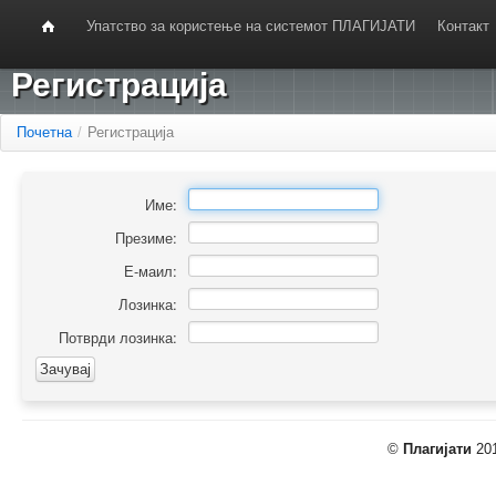
Упатство за користење на системот ПЛАГИЈАТИ
Контакт
Регистрација
Почетна
/
Регистрација
Име:
Презиме:
Е-маил:
Лозинка:
Потврди лозинка:
©
Плагијати
201