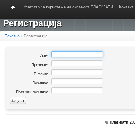
Упатство за користење на системот ПЛАГИЈАТИ
Контакт
Регистрација
Почетна
/
Регистрација
Име:
Презиме:
Е-маил:
Лозинка:
Потврди лозинка:
©
Плагијати
201