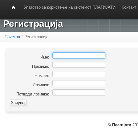
Упатство за користење на системот ПЛАГИЈАТИ
Контакт
Регистрација
Почетна
/
Регистрација
Име:
Презиме:
Е-маил:
Лозинка:
Потврди лозинка:
©
Плагијати
201