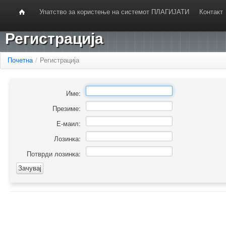
Упатство за користење на системот ПЛАГИЈАТИ
Контакт
Регистрација
Почетна
/
Регистрација
Име:
Презиме:
Е-маил:
Лозинка:
Потврди лозинка: