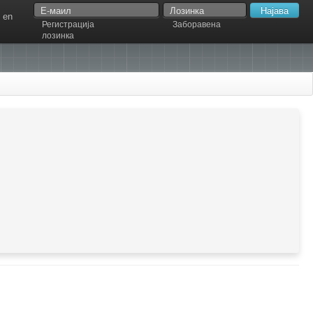
en
Регистрација
Заборавена
лозинка