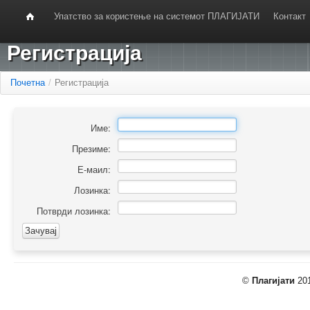
Упатство за користење на системот ПЛАГИЈАТИ
Контакт
Регистрација
Почетна
/
Регистрација
Име:
Презиме:
Е-маил:
Лозинка:
Потврди лозинка:
©
Плагијати
201