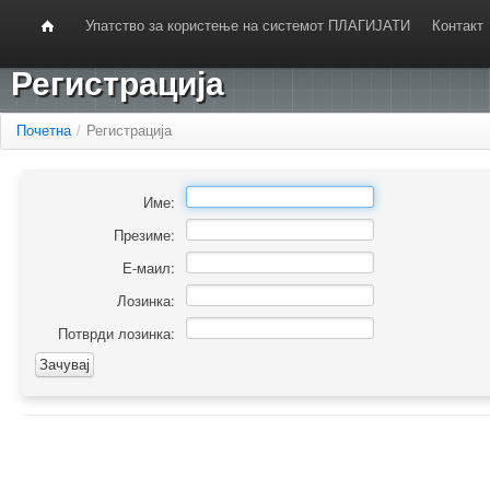
Упатство за користење на системот ПЛАГИЈАТИ
Контакт
Регистрација
Почетна
/
Регистрација
Име:
Презиме:
Е-маил:
Лозинка:
Потврди лозинка: