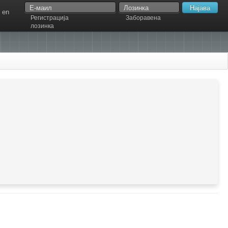
en
Регистрација
Заборавена
лозинка