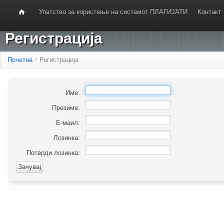
Упатство за користење на системот ПЛАГИЈАТИ
Контакт
Регистрација
Почетна
/
Регистрација
Име:
Презиме:
Е-маил:
Лозинка:
Потврди лозинка: