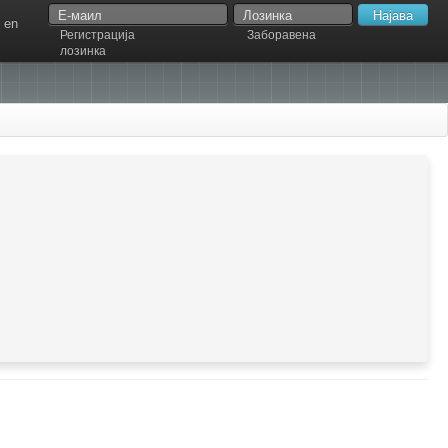
en
Регистрација
Заборавена
лозинка