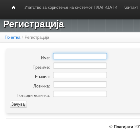
Упатство за користење на системот ПЛАГИЈАТИ
Контакт
Регистрација
Почетна
/
Регистрација
Име:
Презиме:
Е-маил:
Лозинка:
Потврди лозинка:
©
Плагијати
201